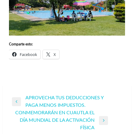
Comparte esto:
Facebook
X
Navegación
APROVECHA TUS DEDUCCIONES Y
Entrada
PAGA MENOS IMPUESTOS.
de
anterior
CONMEMORARÁN EN CUAUTLA EL
entradas
DÍA MUNDIAL DE LA ACTIVACIÓN
Entrada
FÍSICA
siguiente