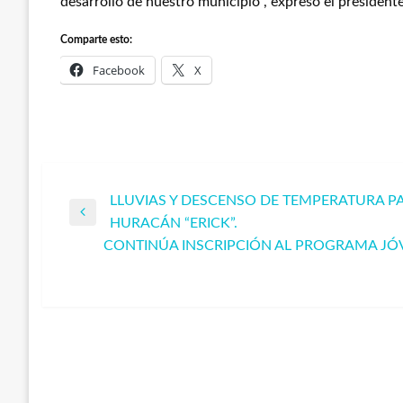
desarrollo de nuestro municipio”, expresó el president
Comparte esto:
Facebook
X
LLUVIAS Y DESCENSO DE TEMPERATURA P
Navegación
Entrada
HURACÁN “ERICK”.
anterior
CONTINÚA INSCRIPCIÓN AL PROGRAMA J
de
Entrada
siguiente
entradas