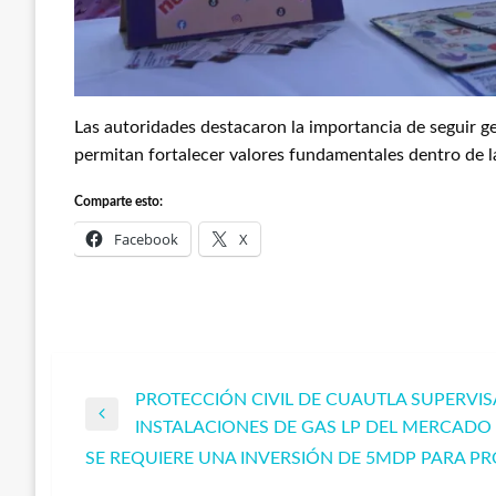
Las autoridades destacaron la importancia de seguir g
permitan fortalecer valores fundamentales dentro de l
Comparte esto:
Facebook
X
PROTECCIÓN CIVIL DE CUAUTLA SUPERVI
Navegación
Entrada
INSTALACIONES DE GAS LP DEL MERCADO
anterior
SE REQUIERE UNA INVERSIÓN DE 5MDP PARA P
de
Entrada