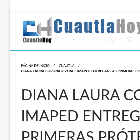
Salta
al
contenido
Revista digital del oriente de Morelos.
CuautlaHoy
PÁGINA DE INICIO
CUAUTLA
DIANA LAURA CORONA RIVERA E IMAPED ENTREGAN LAS PRIMERAS P
DIANA LAURA C
IMAPED ENTREG
PRIMERAS PRÓTE