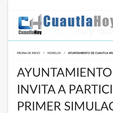
Salta
al
contenido
Revista digital del oriente de Morelos.
CuautlaHoy
PÁGINA DE INICIO
MORELOS
AYUNTAMIENTO DE CUAUTLA INVI
AYUNTAMIENTO
INVITA A PARTIC
PRIMER SIMULA