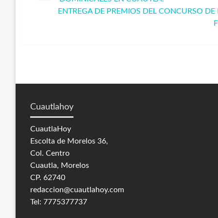
anterior
ENTREGA DE PREMIOS DEL CONCURSO DE 
de
Entrada
F
siguiente
entradas
Cuautlahoy
CuautlaHoy
Escolta de Morelos 36,
Col. Centro
Cuautla, Morelos
CP. 62740
redaccion@cuautlahoy.com
Tel: 7775377737