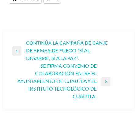
Navegación
CONTINÚA LA CAMPAÑA DE CANJE
DE ARMAS DE FUEGO “SÍ AL
de
Entrada
DESARME, SÍ A LA PAZ”.
entradas
anterior
SE FIRMA CONVENIO DE
COLABORACIÓN ENTRE EL
AYUNTAMIENTO DE CUAUTLA Y EL
Entrada
INSTITUTO TECNOLÓGICO DE
siguiente
CUAUTLA.