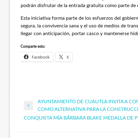
podrán disfrutar de la entrada gratuita como parte de 
Esta iniciativa forma parte de los esfuerzos del gobie
segura, la convivencia sana y el uso de medios de trans
llegar con anticipación, portar casco y mantenerse hid
Comparte esto:
Facebook
X
AYUNTAMIENTO DE CUAUTLA INVITA A CO
Navegación
Entrada
COMO ALTERNATIVA PARA LA CONSTRUCCIÓ
anterior
CONQUISTA MÍA BÁRBARA BLAKE MEDALLA DE P
de
Entrada
siguiente