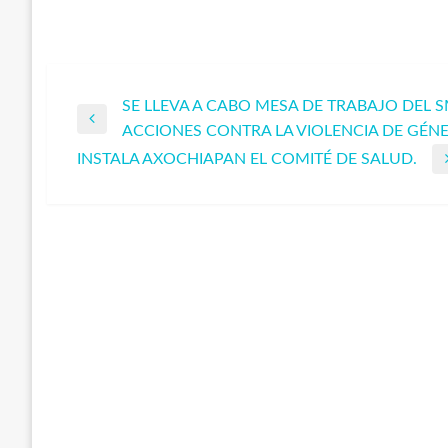
SE LLEVA A CABO MESA DE TRABAJO DEL 
Navegación
Entrada
ACCIONES CONTRA LA VIOLENCIA DE GÉN
anterior
INSTALA AXOCHIAPAN EL COMITÉ DE SALUD.
de
Entrada
siguiente
entradas