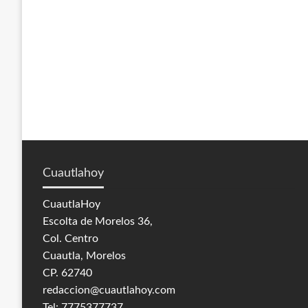
Cuautlahoy
CuautlaHoy
Escolta de Morelos 36,
Col. Centro
Cuautla, Morelos
CP. 62740
redaccion@cuautlahoy.com
Tel: 7775377737