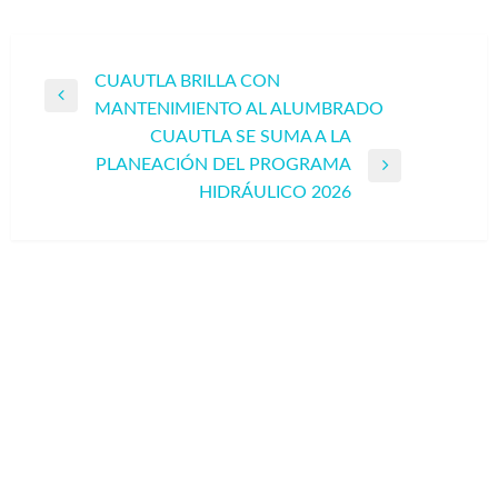
Navegación
CUAUTLA BRILLA CON
Entrada
MANTENIMIENTO AL ALUMBRADO
de
anterior
CUAUTLA SE SUMA A LA
entradas
PLANEACIÓN DEL PROGRAMA
Entrada
HIDRÁULICO 2026
siguiente