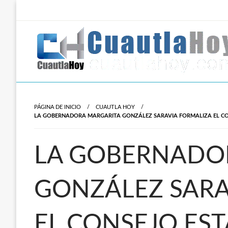
Salta
al
contenido
Revista digital del oriente de Morelos.
CuautlaHoy
PÁGINA DE INICIO
CUAUTLA HOY
LA GOBERNADORA MARGARITA GONZÁLEZ SARAVIA FORMALIZA EL CO
LA GOBERNADO
GONZÁLEZ SARA
EL CONSEJO EST