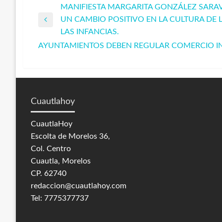
MANIFIESTA MARGARITA GONZÁLEZ SARAV
Navegación
UN CAMBIO POSITIVO EN LA CULTURA DE 
Entrada
LAS INFANCIAS.
de
anterior
AYUNTAMIENTOS DEBEN REGULAR COMERCIO IN
Entrada
siguiente
entradas
Cuautlahoy
CuautlaHoy
Escolta de Morelos 36,
Col. Centro
Cuautla, Morelos
CP. 62740
redaccion@cuautlahoy.com
Tel: 7775377737