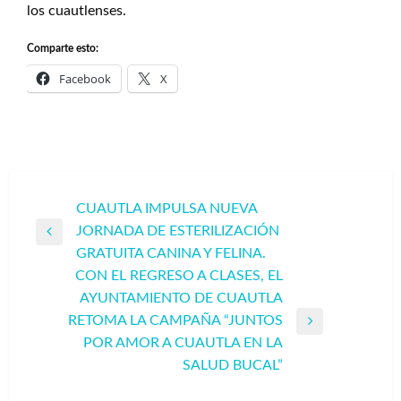
los cuautlenses.
Comparte esto:
Facebook
X
Navegación
CUAUTLA IMPULSA NUEVA
JORNADA DE ESTERILIZACIÓN
de
Entrada
GRATUITA CANINA Y FELINA.
entradas
anterior
CON EL REGRESO A CLASES, EL
AYUNTAMIENTO DE CUAUTLA
RETOMA LA CAMPAÑA “JUNTOS
Entrada
POR AMOR A CUAUTLA EN LA
siguiente
SALUD BUCAL”