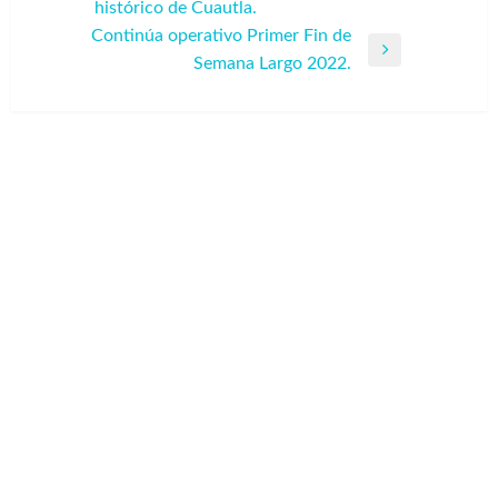
histórico de Cuautla.
entradas
anterior
Continúa operativo Primer Fin de
Entrada
Semana Largo 2022.
siguiente