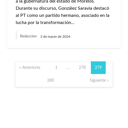
a la gubernatura del estado de Morelos.
Durante su discurso, González Saravia destacó
al PT como un partido hermano, asociado en la
lucha por la transformación…
Redaccion
3 de marzo de 2024
Paginación
de
Anteriores
1
…
278
279
entradas
280
Siguiente