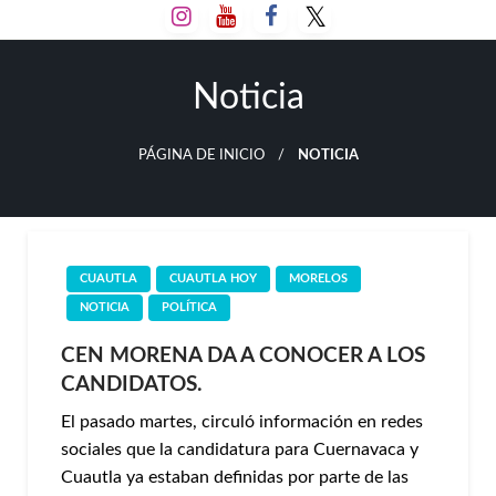
Salta
al
contenido
Noticia
PÁGINA DE INICIO
NOTICIA
CUAUTLA
CUAUTLA HOY
MORELOS
NOTICIA
POLÍTICA
CEN MORENA DA A CONOCER A LOS
CANDIDATOS.
El pasado martes, circuló información en redes
sociales que la candidatura para Cuernavaca y
Cuautla ya estaban definidas por parte de las