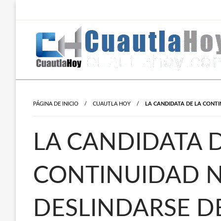
Salta
al
contenido
Revista digital del oriente de Morelos.
CuautlaHoy
PÁGINA DE INICIO
CUAUTLA HOY
LA CANDIDATA DE LA CONT
LA CANDIDATA D
CONTINUIDAD 
DESLINDARSE 