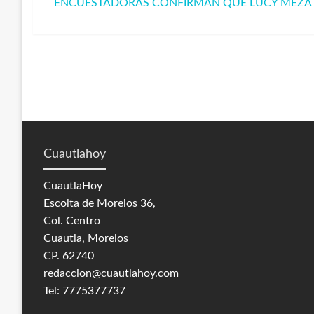
ENCUESTADORAS CONFIRMAN QUE LUCY MEZA 
anterior
Entrada
de
siguiente
entradas
Cuautlahoy
CuautlaHoy
Escolta de Morelos 36,
Col. Centro
Cuautla, Morelos
CP. 62740
redaccion@cuautlahoy.com
Tel: 7775377737