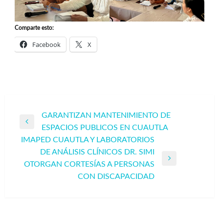
Comparte esto:
Facebook
X
Navegación
GARANTIZAN MANTENIMIENTO DE
Entrada
ESPACIOS PUBLICOS EN CUAUTLA
de
anterior
IMAPED CUAUTLA Y LABORATORIOS
entradas
DE ANÁLISIS CLÍNICOS DR. SIMI
Entrada
OTORGAN CORTESÍAS A PERSONAS
siguiente
CON DISCAPACIDAD