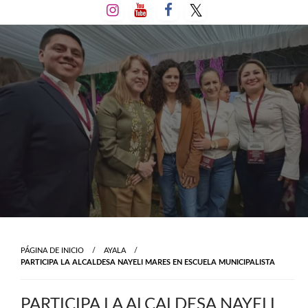
Salta
al
contenido
PÁGINA DE INICIO
AYALA
PARTICIPA LA ALCALDESA NAYELI MARES EN ESCUELA MUNICIPALISTA
PARTICIPA LA ALCALDESA NAYELI