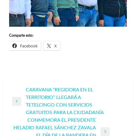
Comparte esto:
Facebook
X
Navegación
CARAVANA “REGIDORA EN EL
TERRITORIO” LLEGARÁ A
de
Entrada
TETELCINGO CON SERVICIOS
entradas
anterior
GRATUITOS PARA LA CIUDADANÍA
CONMEMORA EL PRESIDENTE
HELADIO RAFAEL SÁNCHEZ ZAVALA
Entrada
EL DÍA DE LA BANDERA EN