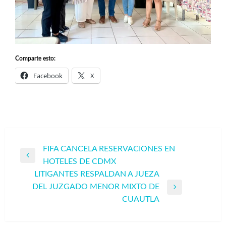
Comparte esto:
Facebook
X
Navegación
FIFA CANCELA RESERVACIONES EN
Entrada
HOTELES DE CDMX
de
anterior
LITIGANTES RESPALDAN A JUEZA
entradas
DEL JUZGADO MENOR MIXTO DE
Entrada
CUAUTLA
siguiente