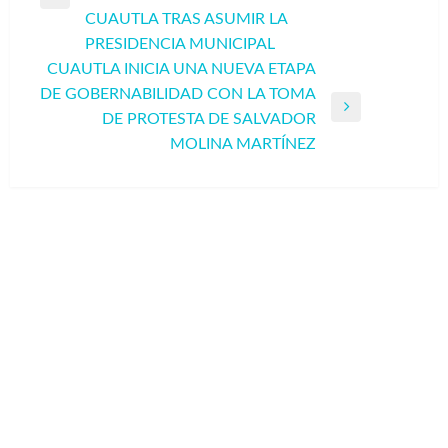
entradas
Entrada
CUAUTLA TRAS ASUMIR LA
anterior
PRESIDENCIA MUNICIPAL
CUAUTLA INICIA UNA NUEVA ETAPA
DE GOBERNABILIDAD CON LA TOMA
Entrada
DE PROTESTA DE SALVADOR
siguiente
MOLINA MARTÍNEZ