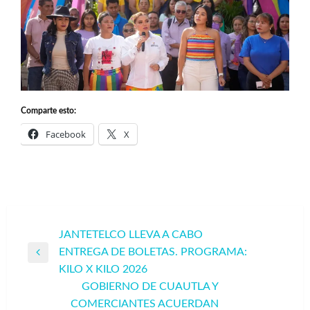
Comparte esto:
Facebook
X
Navegación
JANTETELCO LLEVA A CABO
ENTREGA DE BOLETAS. PROGRAMA:
de
Entrada
KILO X KILO 2026
entradas
anterior
GOBIERNO DE CUAUTLA Y
COMERCIANTES ACUERDAN