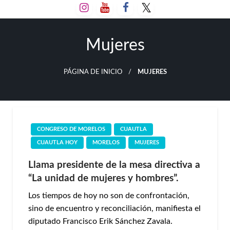
Salta
al
contenido
Mujeres
PÁGINA DE INICIO
MUJERES
CONGRESO DE MORELOS
CUAUTLA
CUAUTLA HOY
MORELOS
MUJERES
Llama presidente de la mesa directiva a
“La unidad de mujeres y hombres”.
Los tiempos de hoy no son de confrontación,
sino de encuentro y reconciliación, manifiesta el
diputado Francisco Erik Sánchez Zavala.