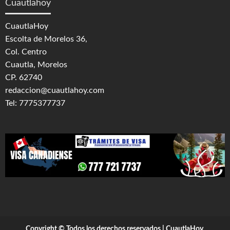
Cuautlahoy
CuautlaHoy
Escolta de Morelos 36,
Col. Centro
Cuautla, Morelos
CP. 62740
redaccion@cuautlahoy.com
Tel: 7775377737
Copyright © Todos los derechos reservados | CuautlaHoy,