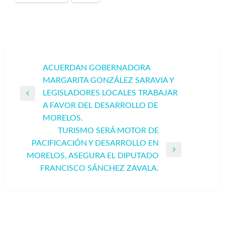
Navegación
ACUERDAN GOBERNADORA
MARGARITA GONZÁLEZ SARAVIA Y
de
LEGISLADORES LOCALES TRABAJAR
entradas
Entrada
A FAVOR DEL DESARROLLO DE
anterior
MORELOS.
TURISMO SERÁ MOTOR DE
PACIFICACIÓN Y DESARROLLO EN
Entrada
MORELOS, ASEGURA EL DIPUTADO
siguiente
FRANCISCO SÁNCHEZ ZAVALA.