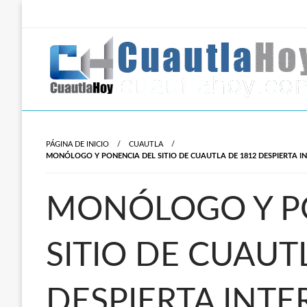
Salta
al
contenido
Revista digital del oriente de Morelos.
CuautlaHoy
PÁGINA DE INICIO
CUAUTLA
MONÓLOGO Y PONENCIA DEL SITIO DE CUAUTLA DE 1812 DESPIERTA IN
MONÓLOGO Y P
SITIO DE CUAUT
DESPIERTA INTE