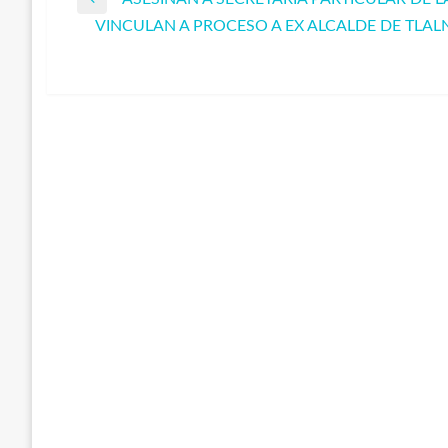
Navegación
Entrada
VINCULAN A PROCESO A EX ALCALDE DE TLA
anterior
Entrada
de
siguiente
entradas