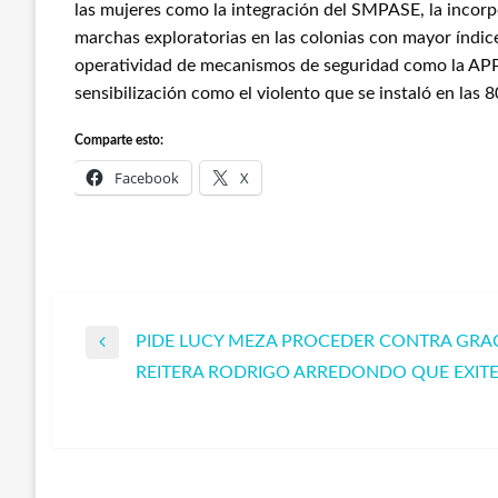
las mujeres como la integración del SMPASE, la incorpo
marchas exploratorias en las colonias con mayor índice 
operatividad de mecanismos de seguridad como la AP
sensibilización como el violento que se instaló en las 
Comparte esto:
Facebook
X
PIDE LUCY MEZA PROCEDER CONTRA GRA
Navegación
Entrada
REITERA RODRIGO ARREDONDO QUE EXITE
anterior
Entrada
de
siguiente
entradas