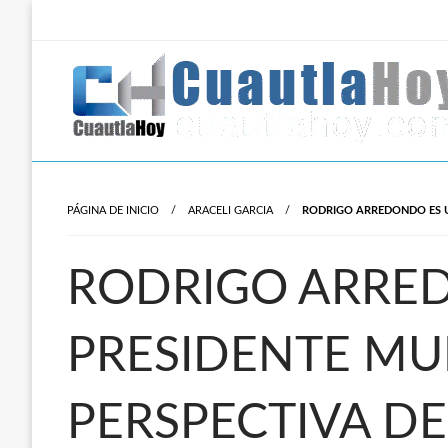
Salta
al
contenido
Revista digital del oriente de Morelos.
CuautlaHoy
PÁGINA DE INICIO
ARACELI GARCIA
RODRIGO ARREDONDO ES U
RODRIGO ARRE
PRESIDENTE MU
PERSPECTIVA D