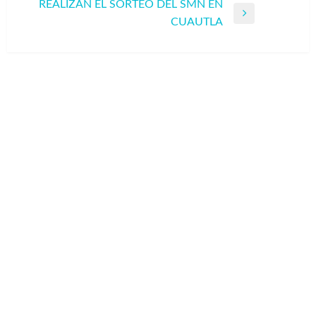
anterior
REALIZAN EL SORTEO DEL SMN EN
entradas
Entrada
CUAUTLA
siguiente