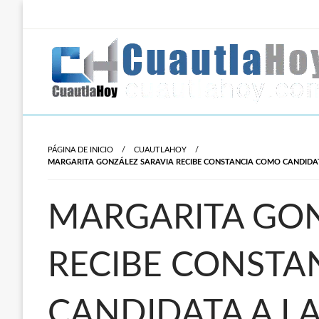
Salta
al
contenido
Revista digital del oriente de Morelos.
CuautlaHoy
PÁGINA DE INICIO
CUAUTLAHOY
MARGARITA GONZÁLEZ SARAVIA RECIBE CONSTANCIA COMO CANDIDAT
MARGARITA GON
RECIBE CONSTA
CANDIDATA A L