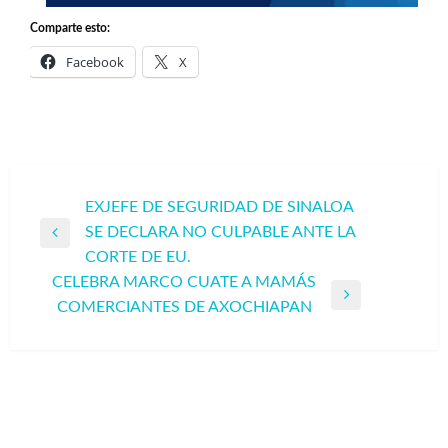
Comparte esto:
Facebook
X
Navegación
EXJEFE DE SEGURIDAD DE SINALOA
SE DECLARA NO CULPABLE ANTE LA
de
Entrada
CORTE DE EU.
entradas
anterior
CELEBRA MARCO CUATE A MAMÁS
Entrada
COMERCIANTES DE AXOCHIAPAN
siguiente