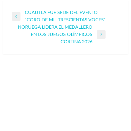
Navegación
CUAUTLA FUE SEDE DEL EVENTO
Entrada
“CORO DE MIL TRESCIENTAS VOCES”
de
anterior
NORUEGA LIDERA EL MEDALLERO
entradas
EN LOS JUEGOS OLÍMPICOS
Entrada
CORTINA 2026
siguiente