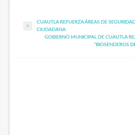
CUAUTLA REFUERZA ÁREAS DE SEGURIDAD
Navegación
Entrada
CIUDADANA
anterior
GOBIERNO MUNICIPAL DE CUAUTLA RE
de
Entrada
“BIOSENDEROS DE 
siguiente
entradas