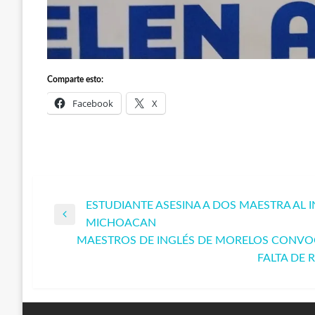
Comparte esto:
Facebook
X
ESTUDIANTE ASESINA A DOS MAESTRA AL 
Navegación
Entrada
MICHOACAN
anterior
MAESTROS DE INGLÉS DE MORELOS CONVO
de
Entrada
FALTA DE 
siguiente
entradas