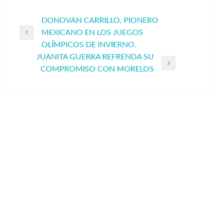
Navegación
DONOVAN CARRILLO, PIONERO
MEXICANO EN LOS JUEGOS
de
Entrada
OLÍMPICOS DE INVIERNO.
entradas
anterior
JUANITA GUERRA REFRENDA SU
Entrada
COMPROMISO CON MORELOS
siguiente