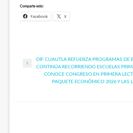
Comparte esto:
Facebook
X
DIF CUAUTLA REFUERZA PROGRAMAS DE BI
Navegación
Entrada
CONTINÚA RECORRIENDO ESCUELAS PRIM
anterior
CONOCE CONGRESO EN PRIMERA LECT
de
PAQUETE ECONÓMICO 2026 Y LAS L
Entrada
siguiente
entradas