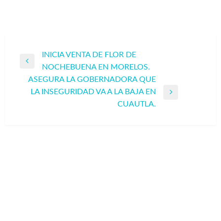
Navegación
INICIA VENTA DE FLOR DE
Entrada
NOCHEBUENA EN MORELOS.
de
anterior
ASEGURA LA GOBERNADORA QUE
entradas
LA INSEGURIDAD VA A LA BAJA EN
Entrada
CUAUTLA.
siguiente