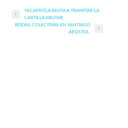
Navegación
YECAPIXTLA INVITA A TRAMITAR LA
Entrada
CARTILLA MILITAR
de
anterior
BODAS COLECTIVAS EN SANTIAGO
entradas
Entrada
APÓSTOL.
siguiente