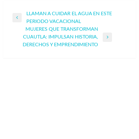
Navegación
LLAMAN A CUIDAR EL AGUA EN ESTE
Entrada
PERIODO VACACIONAL
de
anterior
MUJERES QUE TRANSFORMAN
entradas
CUAUTLA: IMPULSAN HISTORIA,
Entrada
DERECHOS Y EMPRENDIMIENTO
siguiente