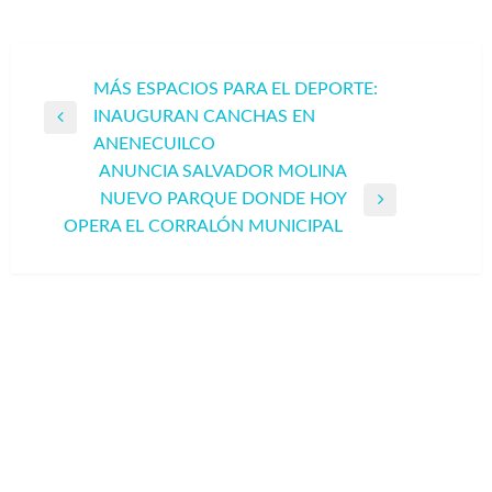
Navegación
MÁS ESPACIOS PARA EL DEPORTE:
INAUGURAN CANCHAS EN
de
Entrada
ANENECUILCO
entradas
anterior
ANUNCIA SALVADOR MOLINA
NUEVO PARQUE DONDE HOY
Entrada
OPERA EL CORRALÓN MUNICIPAL
siguiente