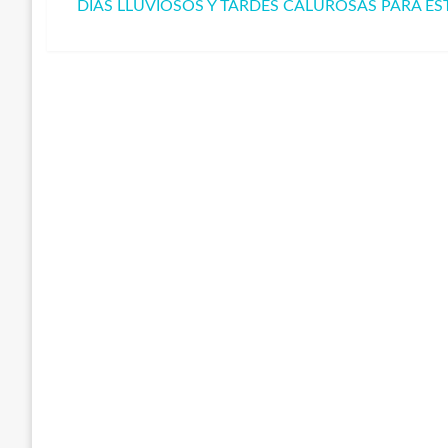
anterior
DÍAS LLUVIOSOS Y TARDES CALUROSAS PARA E
de
Entrada
siguiente
entradas