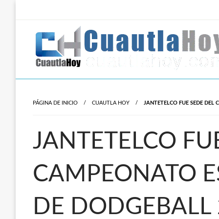
Salta
al
contenido
Revista digital del oriente de Morelos.
CuautlaHoy
PÁGINA DE INICIO
CUAUTLA HOY
JANTETELCO FUE SEDE DEL 
JANTETELCO FU
CAMPEONATO ES
DE DODGEBALL 