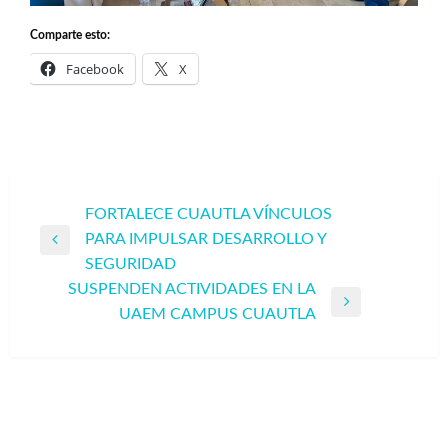
Comparte esto:
Facebook
X
Navegación
FORTALECE CUAUTLA VÍNCULOS
PARA IMPULSAR DESARROLLO Y
de
Entrada
SEGURIDAD
entradas
anterior
SUSPENDEN ACTIVIDADES EN LA
Entrada
UAEM CAMPUS CUAUTLA
siguiente