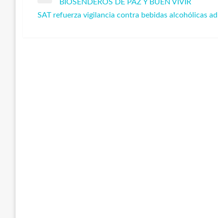
Entrada
BIOSENDEROS DE PAZ Y BUEN VIVIR
anterior
SAT refuerza vigilancia contra bebidas alcohólicas a
de
Entrada
siguiente
entradas