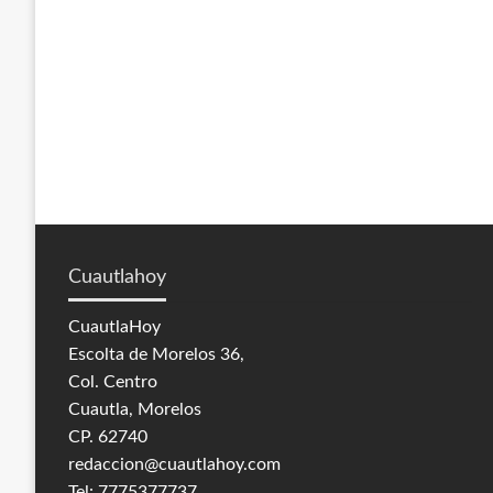
Cuautlahoy
CuautlaHoy
Escolta de Morelos 36,
Col. Centro
Cuautla, Morelos
CP. 62740
redaccion@cuautlahoy.com
Tel: 7775377737