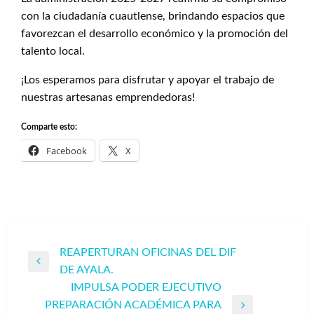
con la ciudadanía cuautlense, brindando espacios que
favorezcan el desarrollo económico y la promoción del
talento local.
¡Los esperamos para disfrutar y apoyar el trabajo de
nuestras artesanas emprendedoras!
Comparte esto:
Facebook
X
Navegación
REAPERTURAN OFICINAS DEL DIF
Entrada
DE AYALA.
de
anterior
IMPULSA PODER EJECUTIVO
entradas
PREPARACIÓN ACADÉMICA PARA
Entrada