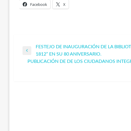
Facebook
X
FESTEJO DE INAUGURACIÓN DE LA BIBLIOT
Navegación
Entrada
1812” EN SU 80 ANIVERSARIO.
anterior
PUBLICACIÓN DE DE LOS CIUDADANOS INTEG
de
Entrada
siguiente
entradas