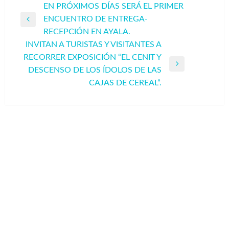
Navegación
EN PRÓXIMOS DÍAS SERÁ EL PRIMER
ENCUENTRO DE ENTREGA-
de
Entrada
RECEPCIÓN EN AYALA.
entradas
anterior
INVITAN A TURISTAS Y VISITANTES A
RECORRER EXPOSICIÓN “EL CENIT Y
Entrada
DESCENSO DE LOS ÍDOLOS DE LAS
siguiente
CAJAS DE CEREAL”.