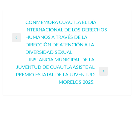
Navegación
CONMEMORA CUAUTLA EL DÍA
INTERNACIONAL DE LOS DERECHOS
de
HUMANOS A TRAVÉS DE LA
entradas
Entrada
DIRECCIÓN DE ATENCIÓN A LA
anterior
DIVERSIDAD SEXUAL.
INSTANCIA MUNICIPAL DE LA
JUVENTUD DE CUAUTLA ASISTE AL
Entrada
PREMIO ESTATAL DE LA JUVENTUD
siguiente
MORELOS 2025.