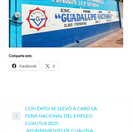
Comparte esto:
Facebook
X
Navegación
CON ÉXITO SE LLEVÓ A CABO LA
FERIA NACIONAL DEL EMPLEO
de
Entrada
CUAUTLA 2025.
entradas
anterior
AYUNTAMIENTO DE CUAUTLA