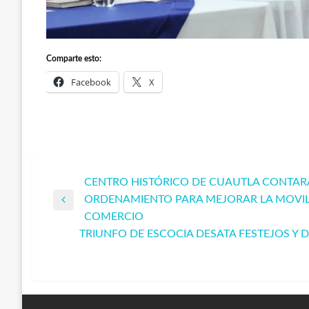
Comparte esto:
Facebook
X
CENTRO HISTÓRICO DE CUAUTLA CONTAR
Navegación
ORDENAMIENTO PARA MEJORAR LA MOVILI
Entrada
COMERCIO
de
anterior
TRIUNFO DE ESCOCIA DESATA FESTEJOS Y D
Entrada
entradas
siguiente