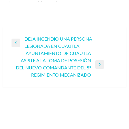
Navegación
DEJA INCENDIO UNA PERSONA
Entrada
LESIONADA EN CUAUTLA
de
anterior
AYUNTAMIENTO DE CUAUTLA
entradas
ASISTE A LA TOMA DE POSESIÓN
Entrada
DEL NUEVO COMANDANTE DEL 5º
siguiente
REGIMIENTO MECANIZADO