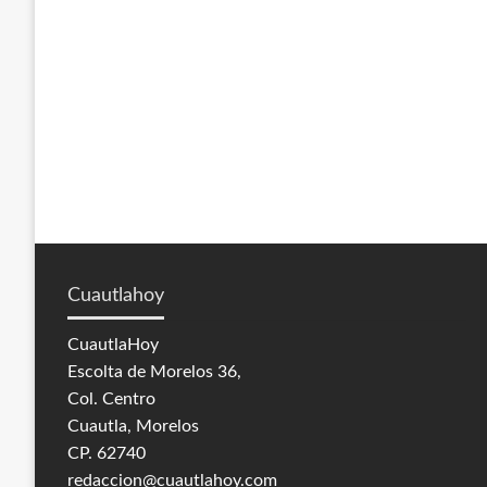
Cuautlahoy
CuautlaHoy
Escolta de Morelos 36,
Col. Centro
Cuautla, Morelos
CP. 62740
redaccion@cuautlahoy.com