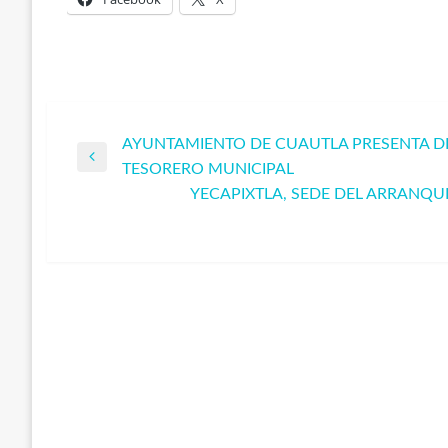
AYUNTAMIENTO DE CUAUTLA PRESENTA D
Navegación
Entrada
TESORERO MUNICIPAL
anterior
YECAPIXTLA, SEDE DEL ARRANQU
de
Entrada
siguiente
entradas