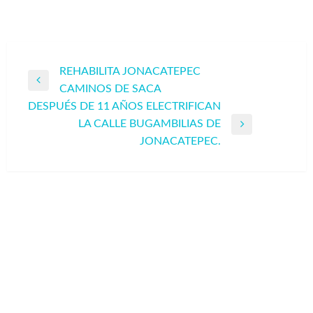
Navegación
REHABILITA JONACATEPEC
Entrada
CAMINOS DE SACA
de
anterior
DESPUÉS DE 11 AÑOS ELECTRIFICAN
entradas
LA CALLE BUGAMBILIAS DE
Entrada
JONACATEPEC.
siguiente