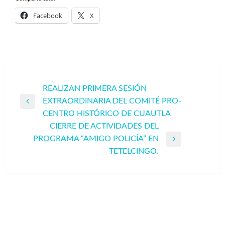
Facebook
X
Navegación
REALIZAN PRIMERA SESIÓN
EXTRAORDINARIA DEL COMITÉ PRO-
de
Entrada
CENTRO HISTÓRICO DE CUAUTLA
entradas
anterior
CIERRE DE ACTIVIDADES DEL
PROGRAMA “AMIGO POLICÍA” EN
Entrada
TETELCINGO.
siguiente